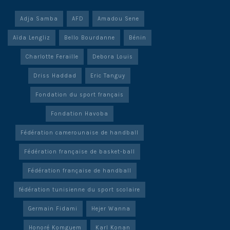
Adja Samba
AFD
Amadou Sene
Aïda Lengliz
Bello Bourdanne
Bénin
Charlotte Feraille
Debora Louis
Driss Haddad
Eric Tanguy
Fondation du sport français
Fondation Havoba
Fédération camerounaise de handball
Fédération française de basket-ball
Fédération française de handball
fédération tunisienne du sport scolaire
Germain Fidami
Hejer Wanna
Honoré Komguem
Karl Konan