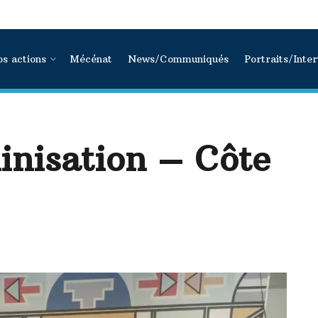
s actions
Mécénat
News/Communiqués
Portraits/Inte
inisation – Côte