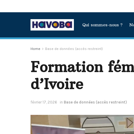
Qui sommes-nous ?
No
Home
Base de données (accès restreint)
Formation fém
d’Ivoire
février 17, 2026
in
Base de données (accès restreint)