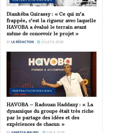
PORTRAITS/INTERVIEWS
Diankéba Guirassy : « Ce qui m’a
frappée, c’est la rigueur avec laquelle
HAVOBA a évalué le terrain avant
même de concevoir le projet »
BY
LA RÉDACTION
JUILLET 6, 2026
PORTRAITS/INTERVIEWS
HAVOBA – Radouan Haddany : « La
dynamique du groupe était très riche
par le partage des idées et des
expériences de chacun »
BY
VANESSA MAUREL
JUIN 4, 2026