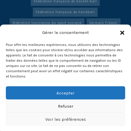
Fédération française de basket-ball
Fédération française de handball
fédération tunisienne du sport scolaire
Germain Fidami
Gérer le consentement
Hejer Wanna
Honoré Komguem
Karl Konan
Marie Hoël
Maroc
Massirigbe Koné
Philippe Bana
Pour offrir les meilleures expériences, nous utilisons des technologies
telles que les cookies pour stocker et/ou accéder aux informations des
appareils. Le fait de consentir à ces technologies nous permettra de
Pregnon Hippolyte Armando
Radouan Haddany
traiter des données telles que le comportement de navigation ou les ID
uniques sur ce site. Le fait de ne pas consentir ou de retirer son
Reda Boutarchi
Richard Billant
Simplice Kouame
consentement peut avoir un effet négatif sur certaines caractéristiques
et fonctions.
Sylvie Pascal-Lagarrigue
Sénégal
Tunisie
Volley
Volleyball
Volleyball Impact Benin
Accepter
Refuser
Soutenez la FONDATION HAVOBA
Voir les préférences
© 2025 Fondation HAVOBA -
Contact
-
Mentions légales