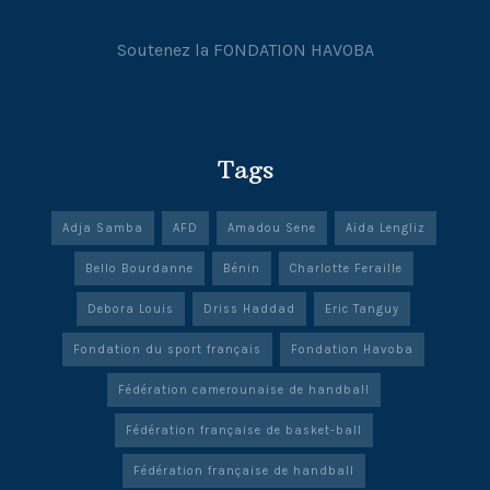
Soutenez la FONDATION HAVOBA
Tags
Adja Samba
AFD
Amadou Sene
Aïda Lengliz
Bello Bourdanne
Bénin
Charlotte Feraille
Debora Louis
Driss Haddad
Eric Tanguy
Fondation du sport français
Fondation Havoba
Fédération camerounaise de handball
Fédération française de basket-ball
Fédération française de handball