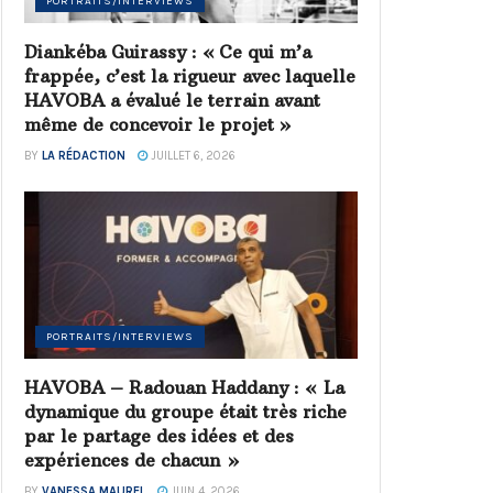
PORTRAITS/INTERVIEWS
Diankéba Guirassy : « Ce qui m’a
frappée, c’est la rigueur avec laquelle
HAVOBA a évalué le terrain avant
même de concevoir le projet »
BY
LA RÉDACTION
JUILLET 6, 2026
PORTRAITS/INTERVIEWS
HAVOBA – Radouan Haddany : « La
dynamique du groupe était très riche
par le partage des idées et des
expériences de chacun »
BY
VANESSA MAUREL
JUIN 4, 2026