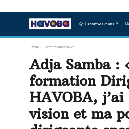
Qui sommes-nous ?
No
Home
Portraits/Interviews
Adja Samba : «
formation Diri
HAVOBA, j’ai 
vision et ma p