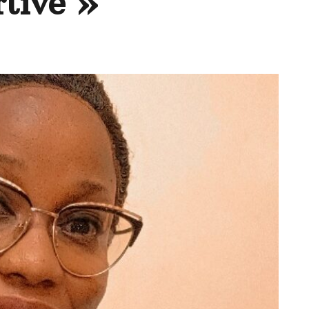
rtive »