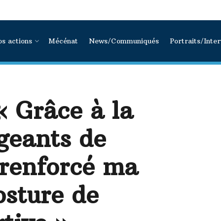
s actions
Mécénat
News/Communiqués
Portraits/Inte
 Grâce à la
geants de
renforcé ma
osture de