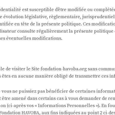
fidentialité est susceptible d’être modifiée ou compl
évolution législative, règlementaire, jurisprudentiell
ntifiée en tête de la présente politique. Ces modificati
lisateur consulte régulièrement la présente politique d
es éventuelles modifications.
ible de visiter le Site fondation-havoba.org sans com
s êtes en aucune manière obligé de transmettre ces i
e vous ne puissiez pas bénéficier de certaines inform
ut être amené dans certains cas à vous demander de re
on (ci-après vos « Informations Personnelles »). En fo
Fondation HAVOBA, aux fins indiquées au point 2 ci-dess