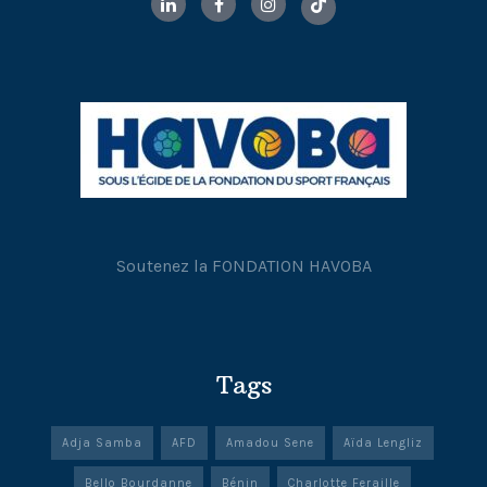
Soutenez la FONDATION HAVOBA
Tags
Adja Samba
AFD
Amadou Sene
Aïda Lengliz
Bello Bourdanne
Bénin
Charlotte Feraille